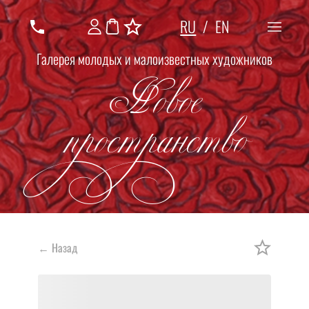
RU
/
EN
Галерея молодых и малоизвестных художников
Новое
пространство
←
Назад