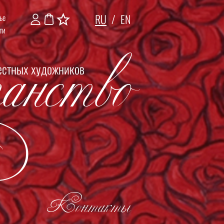
RU
/
EN
ье
анство
ти
естных художников
Контакты