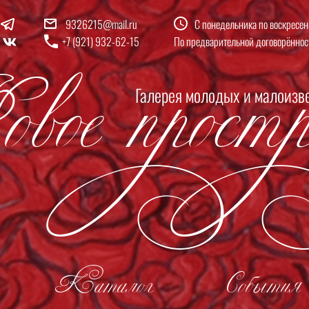
9326215@mail.ru
С понедельника по воскресен
вое простр
+7 (921) 932-62-15
По предварительной договорённос
Галерея молодых и малоизв
Каталог
События