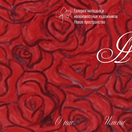
Галерея молодых и
Но
малоизвестных художников
Новое пространство
О нас
Имена