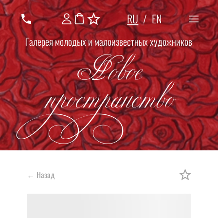
RU
/
EN
Галерея молодых и малоизвестных художников
Новое
пространство
←
Назад