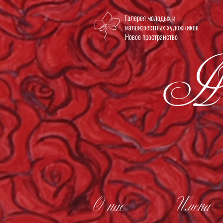
Галерея молодых и
Но
малоизвестных художников
Новое пространство
О нас
Имена