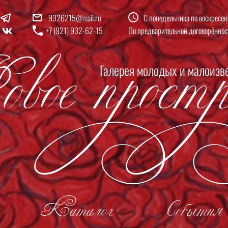
9326215@mail.ru
С понедельника по воскресен
вое простр
+7 (921) 932-62-15
По предварительной договорённос
Галерея молодых и малоизв
Каталог
События