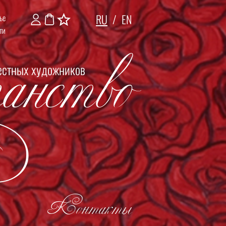
RU
/
EN
ье
анство
ти
естных художников
Контакты