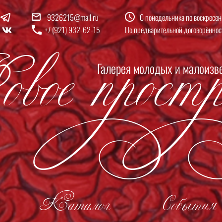
9326215@mail.ru
С понедельника по воскресен
вое простр
+7 (921) 932-62-15
По предварительной договорённос
Галерея молодых и малоизв
Каталог
События