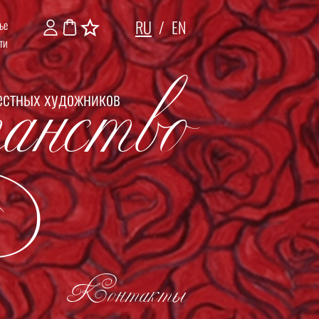
RU
/
EN
ье
анство
ти
естных художников
Контакты