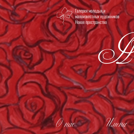
Галерея молодых и
Но
малоизвестных художников
Новое пространство
О нас
Имена