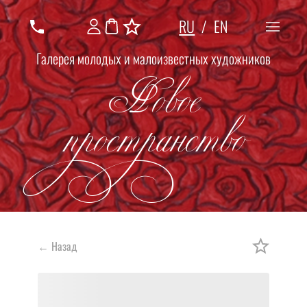
RU
/
EN
Галерея молодых и малоизвестных художников
Новое
пространство
←
Назад